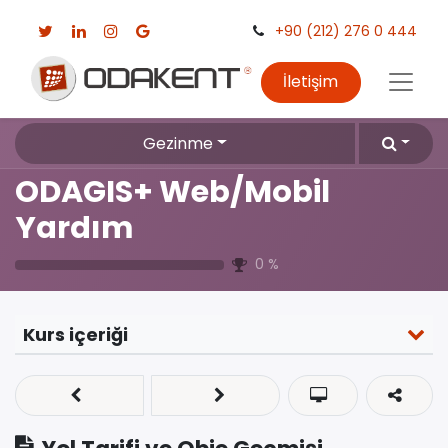
+90 (212) 276 0 444
İletişim
Gezinme
ODAGIS+ Web/Mobil
Yardım
0
%
Kurs içeriği