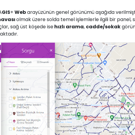
A
GIS
+
Web
arayüzünün genel görünümü aşağıda verilmişt
navası
olmak üzere solda temel işlemlerle ilgili bir panel,
çlar, sağ üst köşede ise
hızlı arama
,
cadde/sokak
görü
aktadır.