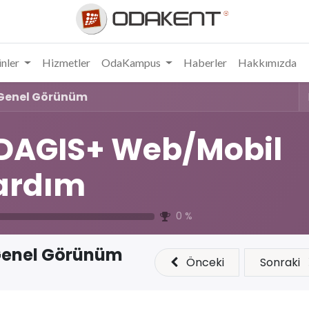
nler
Hizmetler
OdaKampus
Haberler
Hakkımızda
Genel Görünüm
DAGIS+ Web/Mobil
ardım
0
%
enel Görünüm
Önceki
Sonraki