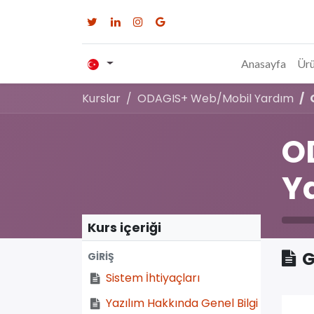
Anasayfa
Ürü
Kurslar
ODAGIS+ Web/Mobil Yardım
O
Y
Kurs içeriği
G
GİRİŞ
Sistem İhtiyaçları
Yazılım Hakkında Genel Bilgi