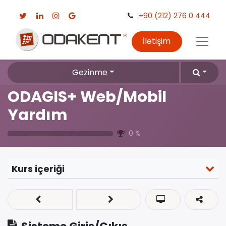
+90 (212) 276 0 444
İletişim
Gezinme
ODAGIS+ Web/Mobil
Yardım
0
%
Kurs içeriği