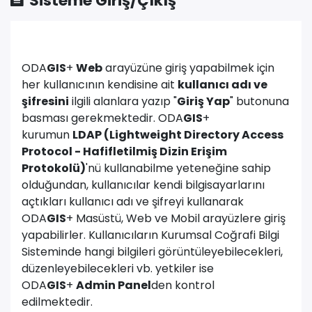
Sisteme Giriş/Çıkış
ODA
GIS
+
Web
arayüzüne giriş yapabilmek için
her kullanıcının kendisine ait
kullanıcı adı ve
şifresini
ilgili alanlara yazıp "
Giriş Yap
" butonuna
basması gerekmektedir. ODA
GIS
+
kurumun
LDAP (Lightweight Directory Access
Protocol - Hafifletilmiş Dizin Erişim
Protokolü)
'nü kullanabilme yeteneğine sahip
olduğundan, kullanıcılar kendi bilgisayarlarını
açtıkları kullanıcı adı ve şifreyi kullanarak
ODA
GIS
+ Masüstü, Web ve Mobil arayüzlere giriş
yapabilirler. Kullanıcıların Kurumsal Coğrafi Bilgi
Sisteminde hangi bilgileri görüntüleyebilecekleri,
düzenleyebilecekleri vb. yetkiler ise
ODA
GIS
+
Admin Panel
den kontrol
edilmektedir.