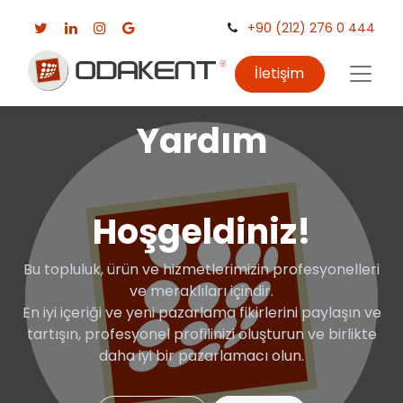
+90 (212) 276 0 444
İletişim
Yardım
Hoşgeldiniz!
Bu topluluk, ürün ve hizmetlerimizin profesyonelleri
ve meraklıları içindir.
En iyi içeriği ve yeni pazarlama fikirlerini paylaşın ve
tartışın, profesyonel profilinizi oluşturun ve birlikte
daha iyi bir pazarlamacı olun.