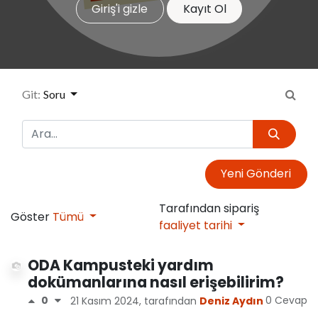
Giriş'i gizle
Kayıt Ol
Git:
Soru
Yeni Gönderi
Tarafından sipariş
Göster
Tümü
faaliyet tarihi
ODA Kampusteki yardım
dokümanlarına nasıl erişebilirim?
0 Cevap
0
21 Kasım 2024
, tarafından
Deniz Aydın