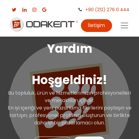
+90 (212) 276 0 444
İletişim
Yardım
Hoşgeldiniz!
Bu topluluk, ürün ve hizmetlerimizin profesyonelleri
ve meraklıları içindir.
En iyi içeriği ve yeni pazarlama fikirlerini paylaşın ve
tartışın, profesyonel profilinizi oluşturun ve birlikte
daha iyi bir pazarlamacı olun.