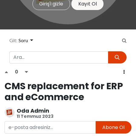
Giriş'i gizle
Kayıt Ol
Git:
Soru
0
CMS replacement for ERP
and eCommerce
Oda Admin
11 Temmuz 2023
Abone Ol