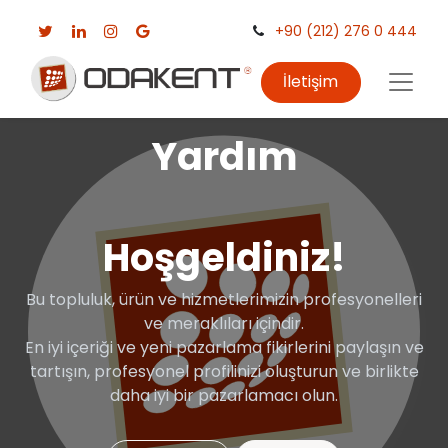
+90 (212) 276 0 444
İletişim
Yardım
Hoşgeldiniz!
Bu topluluk, ürün ve hizmetlerimizin profesyonelleri
ve meraklıları içindir.
En iyi içeriği ve yeni pazarlama fikirlerini paylaşın ve
tartışın, profesyonel profilinizi oluşturun ve birlikte
daha iyi bir pazarlamacı olun.