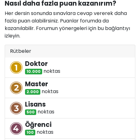
Nasıl daha fazla puan kazanırım?
Her dersin sonunda sınavlara cevap vererek daha
fazla puan alabilirsiniz. Puanlar forumda da
kazanılabilir. Forumun yönergeleri için bu bağlantıyı
izleyin.
Rütbeler
Doktor
nokta
s
10.000
Master
nokta
s
2.000
Lisans
nokta
s
500
Öğrenci
nokta
s
100