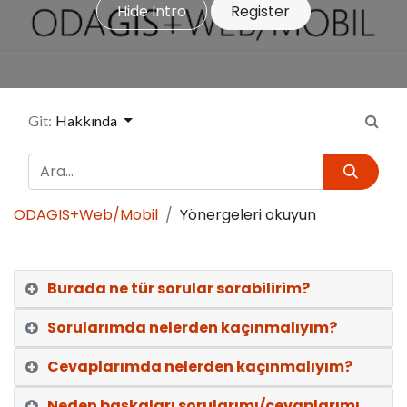
Hide Intro
Register
Git:
Hakkında
ODAGIS+Web/Mobil
Yönergeleri okuyun
Burada ne tür sorular sorabilirim?
Sorularımda nelerden kaçınmalıyım?
Cevaplarımda nelerden kaçınmalıyım?
Neden başkaları sorularımı/cevaplarımı