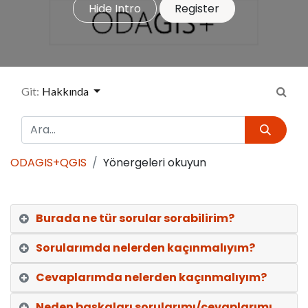
Hide Intro
Register
Git:
Hakkında
ODAGIS+QGIS
Yönergeleri okuyun
Burada ne tür sorular sorabilirim?
Sorularımda nelerden kaçınmalıyım?
Cevaplarımda nelerden kaçınmalıyım?
Neden başkaları sorularımı/cevaplarımı