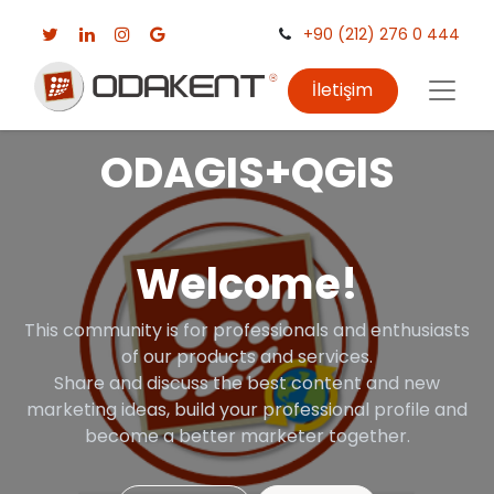
+90 (212) 276 0 444
İletişim
ODAGIS+QGIS
Welcome!
This community is for professionals and enthusiasts
of our products and services.
Share and discuss the best content and new
marketing ideas, build your professional profile and
become a better marketer together.