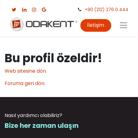
+90 (212) 276 0 444
İletişim
Bu profil özeldir!
Web sitesine dön.
Foruma geri dön.
Nasıl yardımcı olabiliriz?
Bize her zaman ulaşın