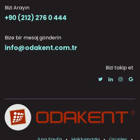
Bizi Arayın
+90 (212) 276 0 444
Bize bir mesaj gönderin
info@odakent.com.tr
Bizi takip et
Ana Sayfa
•
Hakkımızda
•
Ürünler
•